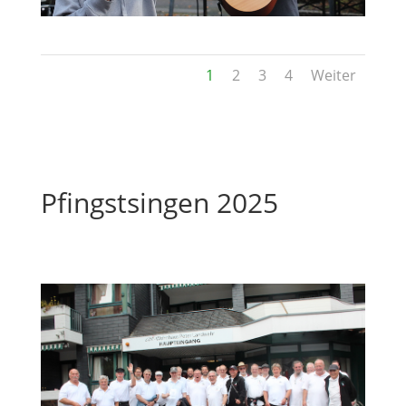
1
2
3
4
Weiter
Pfingstsingen 2025